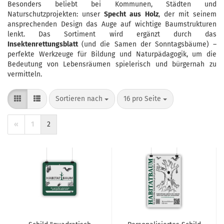
Besonders beliebt bei Kommunen, Städten und
Naturschutzprojekten: unser
Specht aus Holz
, der mit seinem
ansprechenden Design das Auge auf wichtige Baumstrukturen
lenkt. Das Sortiment wird ergänzt durch das
Insektenrettungsblatt
(und die Samen der Sonntagsbäume) –
perfekte Werkzeuge für Bildung und Naturpädagogik, um die
Bedeutung von Lebensräumen spielerisch und bürgernah zu
vermitteln.
Sortieren nach
pro Seite
Sortieren nach
16 pro Seite
«
1
2