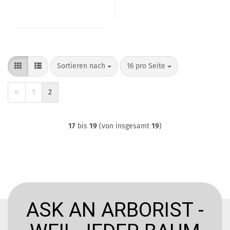
Sortieren nach
pro Seite
Sortieren nach
16 pro Seite
«
1
2
17
bis
19
(von insgesamt
19
)
ASK AN ARBORIST -