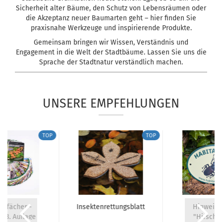
Sicherheit alter Bäume, den Schutz von Lebensräumen oder
die Akzeptanz neuer Baumarten geht – hier finden Sie
praxisnahe Werkzeuge und inspirierende Produkte.
Gemeinsam bringen wir Wissen, Verständnis und
Engagement in die Welt der Stadtbäume. Lassen Sie uns die
Sprache der Stadtnatur verständlich machen.
UNSERE EMPFEHLUNGEN
TOP
TOP
ilzfächer -
Insektenrettungsblatt
Hinweiss
h 3. Auflage
"Hirschk