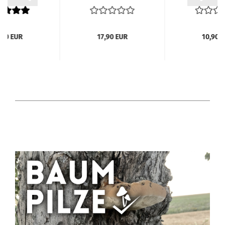
,90 EUR
17,90 EUR
10,90 